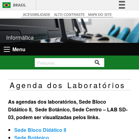
BRASIL
Simplifique!
ACESSIBILIDADE
ALTO CONTRASTE
MAPA DO SITE
Comunica BR
Participe
Informática
Acesso à informação
Menu
Legislação
Canais
Agenda dos Laboratórios
As agendas dos laboratórios, Sede Bloco
Didático
II, Sede Botânico, Sede Centro – LAB SD-
03, podem ser visualizadas pelos links.
Sede Bloco Didático II
Sede Botânico