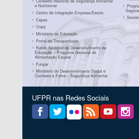
Conselho Nacional de Segurança Alimentar
e Nutricional
Progr
Seguran
Centro de Integração Empresa-Escola
Secret
Capes
Cnpq
Ministério da Educação
Portal da Transparência
Fundo Nacional de Desenvolvimento da
Educação – Programa Nacional de
Alimentação Escolar
Funpar
Ministério do Desenvolvimento Social e
Combate à Fome – Segurança Alimentar
UFPR nas Redes Sociais