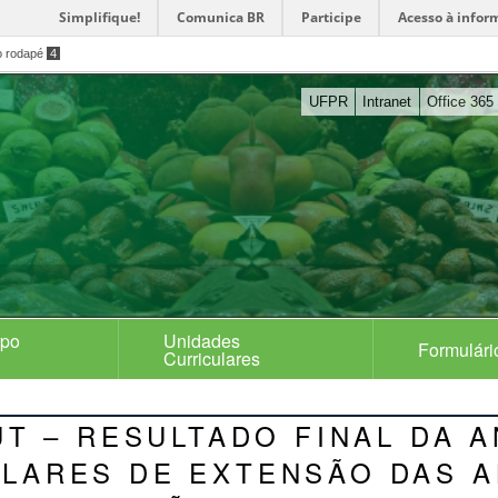
Simplifique!
Comunica BR
Participe
Acesso à infor
o rodapé
4
UFPR
Intranet
Office 365
rpo
Unidades
Formulári
Curriculares
NUT – RESULTADO FINAL DA 
ULARES DE EXTENSÃO DAS A