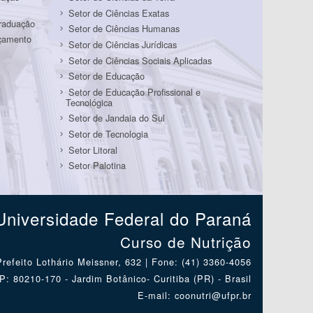
Setor de Ciências Exatas
Graduação
Setor de Ciências Humanas
rçamento
Setor de Ciências Jurídicas
Setor de Ciências Sociais Aplicadas
Setor de Educação
Setor de Educação Profissional e
Tecnológica
Setor de Jandaia do Sul
Setor de Tecnologia
Setor Litoral
Setor Palotina
Universidade Federal do Paraná
Curso de Nutrição
Prefeito Lothário Meissner, 632 | Fone: (41) 3360-4056
: 80210-170 - Jardim Botânico- Curitiba (PR) - Brasil
E-mail: coonutri@ufpr.br