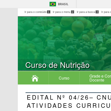
BRASIL
Ir para o conteúdo
1
Ir para o menu
2
Ir para a busca
3
Ir para 
Curso de Nutrição
Grade e Co
Curso
Docente
EDITAL Nº 04/26– C
ATIVIDADES CURRIC