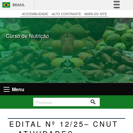
BRASIL
Simplifique!
ACESSIBILIDADE
ALTO CONTRASTE
MAPA DO SITE
Comunica BR
Participe
Curso de Nutrição
Acesso à informação
Legislação
Canais
Menu
EDITAL Nº 12/25– CNUT