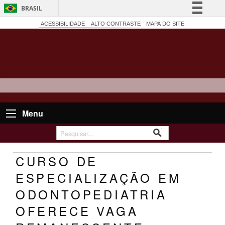
BRASIL
Simplifique!
ACESSIBILIDADE
ALTO CONTRASTE
MAPA DO SITE
Comunica BR
Participe
Acesso à informação
Legislação
Canais
Menu
CURSO DE
ESPECIALIZAÇÃO EM
ODONTOPEDIATRIA
OFERECE VAGA