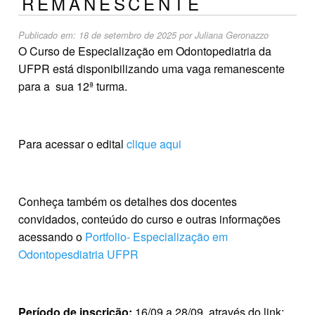
REMANESCENTE
Publicado em:
18 de setembro de 2025
por
Juliana Geronazzo
O Curso de Especialização em Odontopediatria da
UFPR está disponibilizando uma vaga remanescente
para a sua 12ª turma.
Para acessar o edital
clique aqui
Conheça também os detalhes dos docentes
convidados, conteúdo do curso e outras informações
acessando o
Portfolio- Especialização em
Odontopesdiatria UFPR
Período de inscrição:
16/09 a 28/09, através do link: