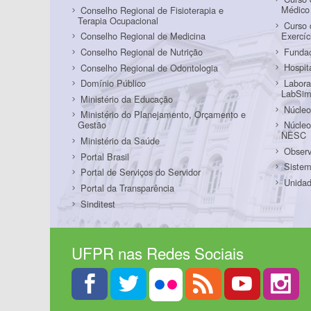
Médico
Conselho Regional de Fisioterapia e
Terapia Ocupacional
Curso 
Exercí
Conselho Regional de Medicina
Funda
Conselho Regional de Nutrição
Hospit
Conselho Regional de Odontologia
Labora
Domínio Público
LabSi
Ministério da Educação
Núcleo
Ministério do Planejamento, Orçamento e
Núcleo
Gestão
NESC
Ministério da Saúde
Observ
Portal Brasil
Sistem
Portal de Serviços do Servidor
Unidad
Portal da Transparência
Sinditest
UFPR nas Redes Sociais