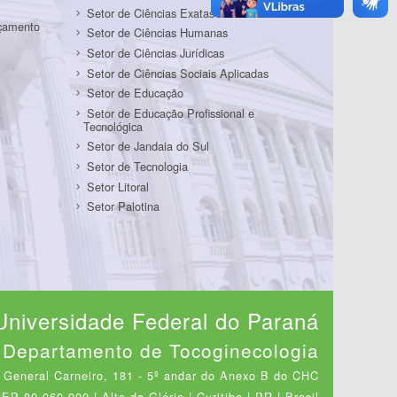
Setor de Ciências Exatas
rçamento
Setor de Ciências Humanas
Setor de Ciências Jurídicas
Setor de Ciências Sociais Aplicadas
Setor de Educação
Setor de Educação Profissional e
Tecnológica
Setor de Jandaia do Sul
Setor de Tecnologia
Setor Litoral
Setor Palotina
Universidade Federal do Paraná
Departamento de Tocoginecologia
 General Carneiro, 181 - 5º andar do Anexo B do CHC
EP 80.060-900 | Alto da Glória | Curitiba | PR | Brasil