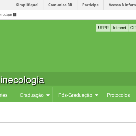
Simplifique!
Comunica BR
Participe
Acesso à infor
o rodapé
4
UFPR
Intranet
Off
inecologia
tes
Graduação
Pós-Graduação
Protocolos