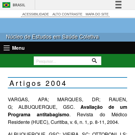
BRASIL
Simplifique!
ACESSIBILIDADE
ALTO CONTRASTE
MAPA DO SITE
Comunica BR
Participe
Núcleo de Estudos em Saúde Coletiva
Acesso à informação
Menu
Legislação
Canais
Artigos 2004
VARGAS, APA; MARQUES, DR; RAUEN,
G; ALBUQUERQUE, GSC.
Avaliação de um
Programa antitabagismo
. Revista do Médico
Residente (HUEC), Curitiba, v. 6, n. 1, p. 8-11, 2004.
ALBUQUERQUE, GSC; VIEIRA, SC; OTTOBONI, LS;