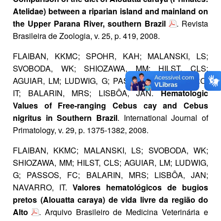
Atelidae) between a riparian island and mainland on
the Upper Parana River, southern Brazil
. Revista
Brasileira de Zoologia, v. 25, p. 419, 2008.
FLAIBAN, KKMC; SPOHR, KAH; MALANSKI, LS;
SVOBODA, WK; SHIOZAWA, MM; HILST, CLS;
AGUIAR, LM; LUDWIG, G; PASSOS, FC; NAVARRO,
IT; BALARIN, MRS; LISBÔA, JAN.
Hematologic
Values of Free-ranging Cebus cay and Cebus
nigritus in Southern Brazil
. International Journal of
Primatology, v. 29, p. 1375-1382, 2008.
FLAIBAN, KKMC; MALANSKI, LS; SVOBODA, WK;
SHIOZAWA, MM; HILST, CLS; AGUIAR, LM; LUDWIG,
G; PASSOS, FC; BALARIN, MRS; LISBÔA, JAN;
NAVARRO, IT.
Valores hematológicos de bugios
pretos (Alouatta caraya) de vida livre da região do
Alto
. Arquivo Brasileiro de Medicina Veterinária e