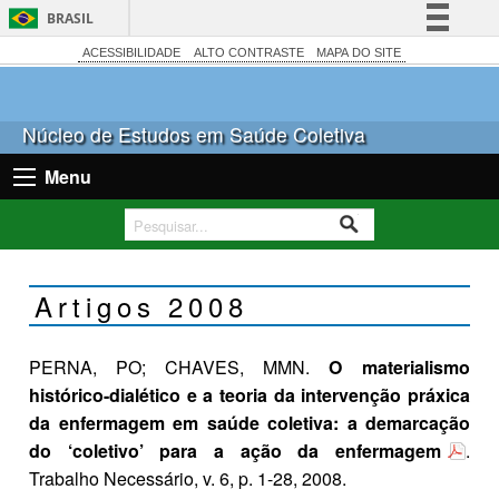
BRASIL
Simplifique!
ACESSIBILIDADE
ALTO CONTRASTE
MAPA DO SITE
Comunica BR
Participe
Núcleo de Estudos em Saúde Coletiva
Acesso à informação
Menu
Legislação
Canais
Artigos 2008
PERNA, PO; CHAVES, MMN.
O materialismo
histórico-dialético e a teoria da intervenção práxica
da enfermagem em saúde coletiva: a demarcação
do ‘coletivo’ para a ação da enfermagem
.
Trabalho Necessário, v. 6, p. 1-28, 2008.