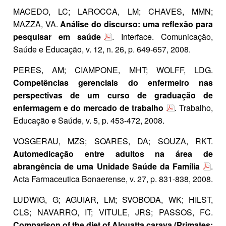
MACEDO, LC; LAROCCA, LM; CHAVES, MMN;
MAZZA, VA.
Análise do discurso: uma reflexão para
pesquisar em saúde
. Interface. Comunicação,
Saúde e Educação, v. 12, n. 26, p. 649-657, 2008.
PERES, AM; CIAMPONE, MHT; WOLFF, LDG.
Competências gerenciais do enfermeiro nas
perspectivas de um curso de graduação de
enfermagem e do mercado de trabalho
. Trabalho,
Educação e Saúde, v. 5, p. 453-472, 2008.
VOSGERAU, MZS; SOARES, DA; SOUZA, RKT.
Automedicação entre adultos na área de
abrangência de uma Unidade Saúde da Família
.
Acta Farmaceutica Bonaerense, v. 27, p. 831-838, 2008.
LUDWIG, G; AGUIAR, LM; SVOBODA, WK; HILST,
CLS; NAVARRO, IT; VITULE, JRS; PASSOS, FC.
Comparison of the diet of Alouatta caraya (Primates: