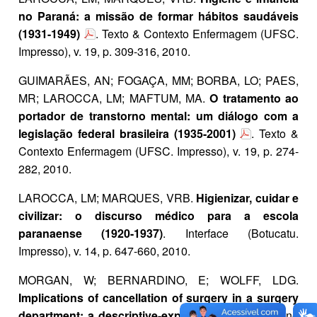
no Paraná: a missão de formar hábitos saudáveis
(1931-1949)
. Texto & Contexto Enfermagem (UFSC.
Impresso), v. 19, p. 309-316, 2010.
GUIMARÃES, AN; FOGAÇA, MM; BORBA, LO; PAES,
MR; LAROCCA, LM; MAFTUM, MA.
O tratamento ao
portador de transtorno mental: um diálogo com a
legislação federal brasileira (1935-2001)
. Texto &
Contexto Enfermagem (UFSC. Impresso), v. 19, p. 274-
282, 2010.
LAROCCA, LM; MARQUES, VRB.
Higienizar, cuidar e
civilizar: o discurso médico para a escola
paranaense (1920-1937)
. Interface (Botucatu.
Impresso), v. 14, p. 647-660, 2010.
MORGAN, W; BERNARDINO, E; WOLFF, LDG.
Implications of cancellation of surgery in a surgery
department: a descriptive-exploratory study
. Online