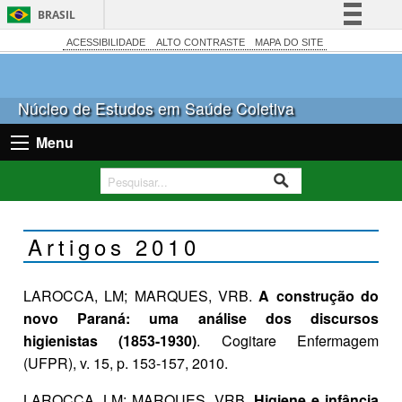
BRASIL
Simplifique!
ACESSIBILIDADE
ALTO CONTRASTE
MAPA DO SITE
Comunica BR
Participe
Núcleo de Estudos em Saúde Coletiva
Acesso à informação
Menu
Legislação
Canais
Artigos 2010
LAROCCA, LM; MARQUES, VRB.
A construção do
novo Paraná: uma análise dos discursos
higienistas (1853-1930)
. Cogitare Enfermagem
(UFPR), v. 15, p. 153-157, 2010.
LAROCCA, LM; MARQUES, VRB.
Higiene e infância