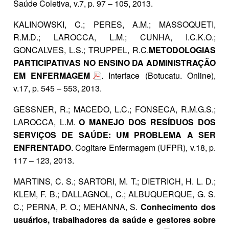
Saúde Coletiva, v.7, p. 97 – 105, 2013.
KALINOWSKI, C.; PERES, A.M.; MASSOQUETI,
R.M.D.; LAROCCA, L.M.; CUNHA, I.C.K.O.;
GONCALVES, L.S.; TRUPPEL, R.C.
METODOLOGIAS
PARTICIPATIVAS NO ENSINO DA ADMINISTRAÇÃO
EM ENFERMAGEM
. Interface (Botucatu. Online),
v.17, p. 545 – 553, 2013.
GESSNER, R.; MACEDO, L.C.; FONSECA, R.M.G.S.;
LAROCCA, L.M.
O MANEJO DOS RESÍDUOS DOS
SERVIÇOS DE SAÚDE: UM PROBLEMA A SER
ENFRENTADO
. Cogitare Enfermagem (UFPR), v.18, p.
117 – 123, 2013.
MARTINS, C. S.; SARTORI, M. T.; DIETRICH, H. L. D.;
KLEM, F. B.; DALLAGNOL, C.; ALBUQUERQUE, G. S.
C.; PERNA, P. O.; MEHANNA, S.
Conhecimento dos
usuários, trabalhadores da saúde e gestores sobre