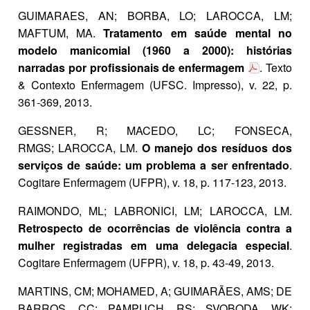
GUIMARAES, AN; BORBA, LO; LAROCCA, LM;
MAFTUM, MA.
Tratamento em saúde mental no
modelo manicomial (1960 a 2000): histórias
narradas por profissionais de enfermagem
. Texto
& Contexto Enfermagem (UFSC. Impresso), v. 22, p.
361-369, 2013.
GESSNER, R;
MACEDO, LC
; FONSECA,
RMGS; LAROCCA, LM.
O manejo dos resíduos dos
serviços de saúde: um problema a ser enfrentado
.
Cogitare Enfermagem (UFPR), v. 18, p. 117-123, 2013.
RAIMONDO, ML; LABRONICI, LM; LAROCCA, LM.
Retrospecto de ocorrências de violência contra a
mulher registradas em uma delegacia especial
.
Cogitare Enfermagem (UFPR), v. 18, p. 43-49, 2013.
MARTINS, CM; MOHAMED, A; GUIMARÃES, AMS; DE
BARROS, CC; PAMPUCH, RS; SVOBODA, WK;