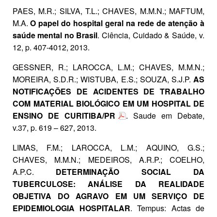
PAES, M.R.; SILVA, T.L.; CHAVES, M.M.N.; MAFTUM,
M.A.
O papel do hospital geral na rede de atenção à
saúde mental no Brasil
. Ciência, Cuidado & Saúde, v.
12, p. 407-4012, 2013.
GESSNER, R.; LAROCCA, L.M.; CHAVES, M.M.N.;
MOREIRA, S.D.R.; WISTUBA, E.S.; SOUZA, S.J.P.
AS
NOTIFICAÇÕES DE ACIDENTES DE TRABALHO
COM MATERIAL BIOLÓGICO EM UM HOSPITAL DE
ENSINO DE CURITIBA/PR
. Saude em Debate,
v.37, p. 619 – 627, 2013.
LIMAS, F.M.; LAROCCA, L.M.; AQUINO, G.S.;
CHAVES, M.M.N.; MEDEIROS, A.R.P.; COELHO,
A.P.C.
DETERMINAÇÃO SOCIAL DA
TUBERCULOSE: ANÁLISE DA REALIDADE
OBJETIVA DO AGRAVO EM UM SERVIÇO DE
EPIDEMIOLOGIA HOSPITALAR
. Tempus: Actas de