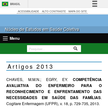
BRASIL
Simplifique!
ACESSIBILIDADE
ALTO CONTRASTE
MAPA DO SITE
Comunica BR
Participe
Núcleo de Estudos em Saúde Coletiva
Acesso à informação
Menu
Legislação
Canais
Artigos 2013
CHAVES, M.M.N.; EGRY, EY.
COMPETÊNCIA
AVALIATIVA DO ENFERMEIRO PARA O
RECONHECIMENTO E ENFRENTAMENTO DAS
NECESSIDADES EM SAÚDE DAS FAMÍLIAS
.
Cogitare Enfermagem (UFPR), v. 18, p. 729-735, 2013.