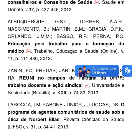
conselheiros e Conselhos de Saúde
. Saude em
Debate, v.37, p. 437-445, 2013.
ALBUQUERQUE, G.S.C.; TORRES, A.A.R.;
NASCIMENTO, B.; MARTIN, B.M.; GRACIA, D.F.K.;
ORLANDO, J.M.M.; BASSO, R.P.; PERNA, P.O.
Educação pelo trabalho para a formação do
médico
. Trabalho, Educação e Saúde (Online), v.
11, p. 411-430, 2013
.
ZANIN, FC; FREITAS, JAR; KUNZLE, LA; TOSTES,
RA.
REUNI no campus de Palotina da UFPR:
trabalho docente e ação sindical
. Universidade e
Sociedade (Brasília), v. XXII, p. 74-83, 2013.
LAROCCA, LM; RABONE JUNIOR, J;
LUCCAS, DS
.
O
programa de agentes comunitários de saúde sob a
ótica de Norbert Elias
. Revista Ciências da Saúde
(UFSC), v. 31, p. 34-41, 2013.