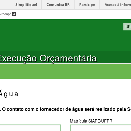
Simplifique!
Comunica BR
Participe
Acesso à infor
o rodapé
4
UF
 Execução Orçamentária
 Água
o. O contato com o fornecedor de água será realizado pela
Matrícula SIAPE/UFPR