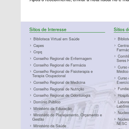
Sítios de Interesse
Sítios 
Biblioteca Virtual em Saúde
Biblio
Capes
Centra
Farmác
Cnpq
Comitê
Conselho Regional de Enfermagem
Seres 
Conselho Regional de Farmácia
Curso 
Médico
Conselho Regional de Fisioterapia e
Terapia Ocupacional
Curso 
Exercí
Conselho Regional de Medicina
Funda
Conselho Regional de Nutrição
Hospit
Conselho Regional de Odontologia
Labora
Domínio Público
LabSi
Ministério da Educação
Núcleo
Ministério do Planejamento, Orçamento e
Núcleo
Gestão
NESC
Ministério da Saúde