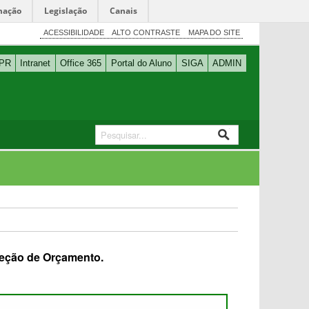
mação
Legislação
Canais
ACESSIBILIDADE
ALTO CONTRASTE
MAPA DO SITE
PR
Intranet
Office 365
Portal do Aluno
SIGA
ADMIN
 Seção de Orçamento.