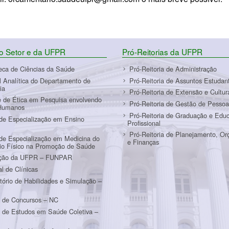
do Setor e da UFPR
Pró-Reitorias da UFPR
teca de Ciências da Saúde
Pró-Reitoria de Administração
l Analítica do Departamento de
Pró-Reitoria de Assuntos Estudant
ia
Pró-Reitoria de Extensão e Cultur
 de Ética em Pesquisa envolvendo
Pró-Reitoria de Gestão de Pessoa
Humanos
Pró-Reitoria de Graduação e Edu
de Especialização em Ensino
Profissional
Pró-Reitoria de Planejamento, O
de Especialização em Medicina do
e Finanças
cio Físico na Promoção de Saúde
ção da UFPR – FUNPAR
al de Clínicas
tório de Habilidades e Simulação –
m
 de Concursos – NC
 de Estudos em Saúde Coletiva –