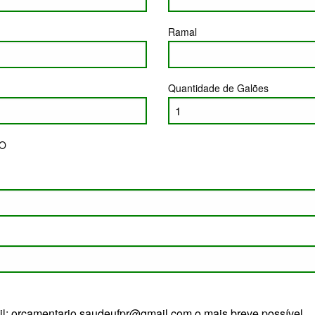
Ramal
Quantidade de Galões
O
ail: orcamentario.saudeufpr@gmail.com o mais breve possível.