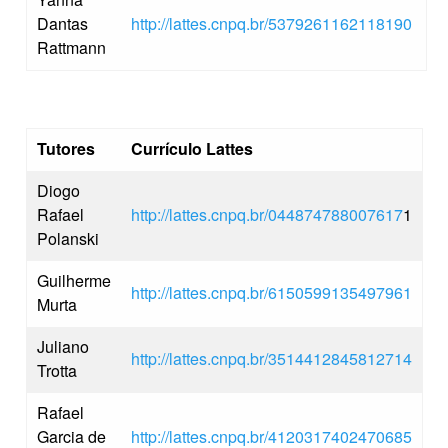
Dantas
http://lattes.cnpq.br/5379261162118190
Rattmann
Tutores
Currículo Lattes
Diogo
Rafael
http://lattes.cnpq.br/044874788007617
1
Polanski
Guilherme
http://lattes.cnpq.br/6150599135497961
Murta
Juliano
http://lattes.cnpq.br/3514412845812714
Trotta
Rafael
Garcia de
http://lattes.cnpq.br/4120317402470685