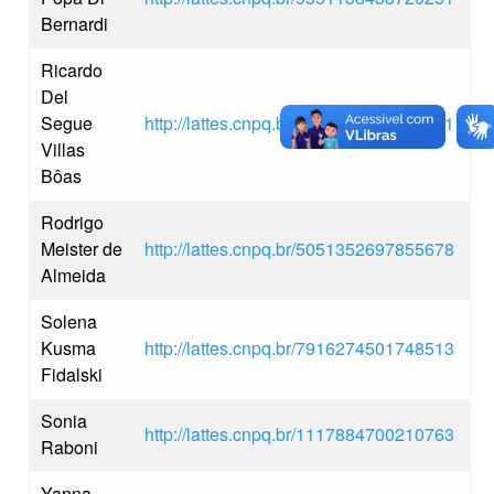
Bernardi
Ricardo
Del
Segue
http://lattes.cnpq.br/8255426367272791
Villas
Bôas
Rodrigo
Meister de
http://lattes.cnpq.br/5051352697855678
Almeida
Solena
Kusma
http://lattes.cnpq.br/7916274501748513
Fidalski
Sonia
http://lattes.cnpq.br/1117884700210763
Raboni
Yanna