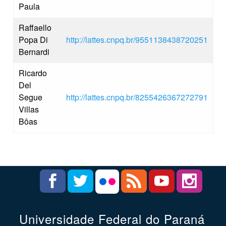
Paula
Raffaello
Popa Di
http://lattes.cnpq.br/9551138438720251
Bernardi
Ricardo
Del
Segue
http://lattes.cnpq.br/8255426367272791
Villas
Bôas
Universidade Federal do Paraná