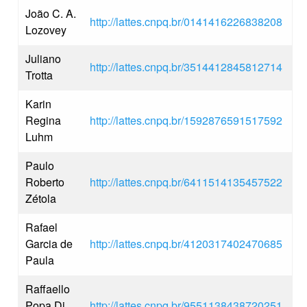
João C. A.
http://lattes.cnpq.br/0141416226838208
Lozovey
Juliano
http://lattes.cnpq.br/3514412845812714
Trotta
Karin
Regina
http://lattes.cnpq.br/1592876591517592
Luhm
Paulo
Roberto
http://lattes.cnpq.br/6411514135457522
Zétola
Rafael
Garcia de
http://lattes.cnpq.br/4120317402470685
Paula
Raffaello
Popa Di
http://lattes.cnpq.br/9551138438720251