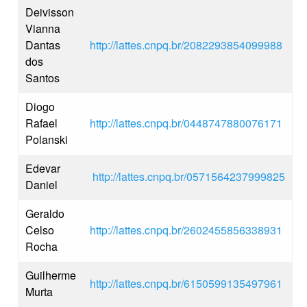
Deivisson
Vianna
Dantas
http://lattes.cnpq.br/2082293854099988
dos
Santos
Diogo
Rafael
http://lattes.cnpq.br/0448747880076171
Polanski
Edevar
http://lattes.cnpq.br/0571564237999825
Daniel
Geraldo
Celso
http://lattes.cnpq.br/2602455856338931
Rocha
Guilherme
http://lattes.cnpq.br/6150599135497961
Murta