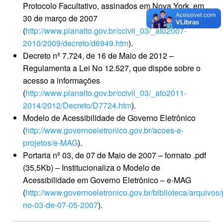
Protocolo Facultativo, assinados em Nova York, em
30 de março de 2007
(
http://www.planalto.gov.br/ccivil_03/_ato2007-
2010/2009/decreto/d6949.htm
).
Decreto nº 7.724, de 16 de Maio de 2012 –
Regulamenta a Lei No 12.527, que dispõe sobre o
acesso a informações
(
http://www.planalto.gov.br/ccivil_03/_ato2011-
2014/2012/Decreto/D7724.htm
).
Modelo de Acessibilidade de Governo Eletrônico
(
http://www.governoeletronico.gov.br/acoes-e-
projetos/e-MAG
).
Portaria nº 03, de 07 de Maio de 2007 – formato .pdf
(35,5Kb) – Institucionaliza o Modelo de
Acessibilidade em Governo Eletrônico – e-MAG
(
http://www.governoeletronico.gov.br/biblioteca/arquivos/
no-03-de-07-05-2007
).