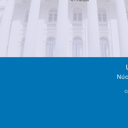
Núc
C