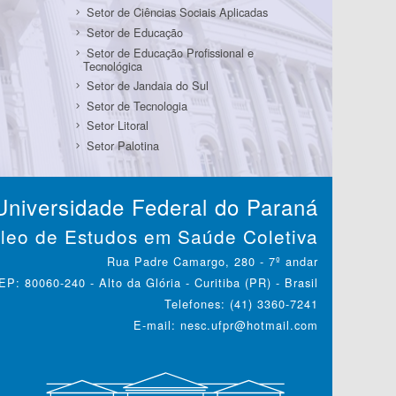
Setor de Ciências Sociais Aplicadas
Setor de Educação
Setor de Educação Profissional e
Tecnológica
Setor de Jandaia do Sul
Setor de Tecnologia
Setor Litoral
Setor Palotina
Universidade Federal do Paraná
leo de Estudos em Saúde Coletiva
Rua Padre Camargo, 280 - 7º andar
EP: 80060-240 - Alto da Glória - Curitiba (PR) - Brasil
Telefones: (41) 3360-7241
E-mail: nesc.ufpr@hotmail.com