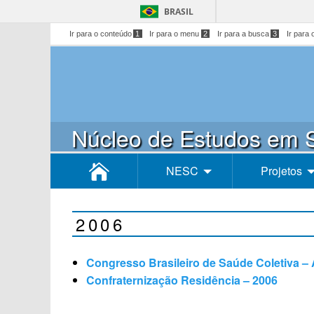
BRASIL
Ir para o conteúdo
1
Ir para o menu
2
Ir para a busca
3
Ir para 
Núcleo de Estudos em S
NESC
Projetos
2006
Congresso Brasileiro de Saúde Coletiva –
Confraternização Residência – 2006