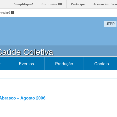
Simplifique!
Comunica BR
Participe
Acesso à infor
o rodapé
4
UFPR
aúde Coletiva
Eventos
Produção
Contato
 Abrasco – Agosto 2006