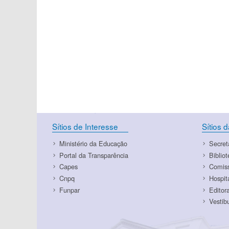
Sítios de Interesse
Sítios 
Ministério da Educação
Secret
Portal da Transparência
Biblio
Capes
Comiss
Cnpq
Hospit
Funpar
Editor
Vestib