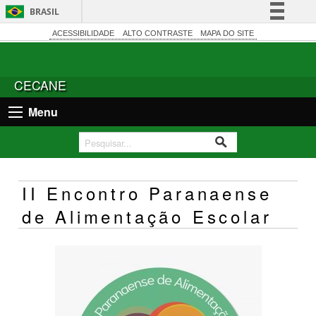
BRASIL
Simplifique!
ACESSIBILIDADE
ALTO CONTRASTE
MAPA DO SITE
Comunica BR
Participe
CECANE
Acesso à informação
Menu
Legislação
Canais
II Encontro Paranaense
de Alimentação Escolar