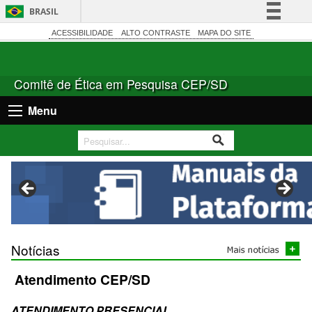
BRASIL
Simplifique!
ACESSIBILIDADE
ALTO CONTRASTE
MAPA DO SITE
Comunica BR
Participe
Comitê de Ética em Pesquisa CEP/SD
Acesso à informação
Menu
Legislação
Canais
Notícias
Atendimento CEP/SD
ATENDIMENTO PRESENCIAL