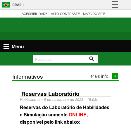
BRASIL
Simplifique!
ACESSIBILIDADE
ALTO CONTRASTE
MAPA DO SITE
Comunica BR
Participe
Acesso à informação
Menu
Legislação
Canais
Informativos
Reservas Laboratório
Publicado em 9 de novembro de 2023 - 15:03h
Reservas do Laboratório de Habilidades
e Simulação somente
ONLINE,
disponível pelo link abaixo: