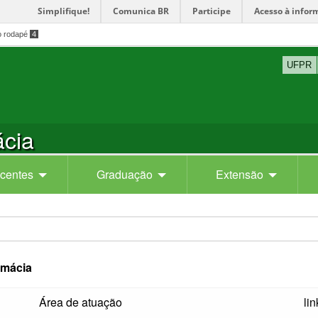
Simplifique!
Comunica BR
Participe
Acesso à infor
o rodapé
4
UFPR
cia
centes
Graduação
Extensão
rmácia
Área de atuação
lin