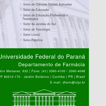
Setor de Ciências Sociais Aplicadas
Setor de Educação
Setor de Educação Profissional e
Tecnológica
Setor de Jandaia do Sul
Setor de Tecnologia
Setor Litoral
Setor Palotina
Universidade Federal do Paraná
Departamento de Farmácia
ário Meissner, 632 | Fone: (41) 3360-4100 / 3360-4048
P 80210-170 - Jardim Botânico | Curitiba | PR | Brasil
E-mail: dfarm@ufpr.br