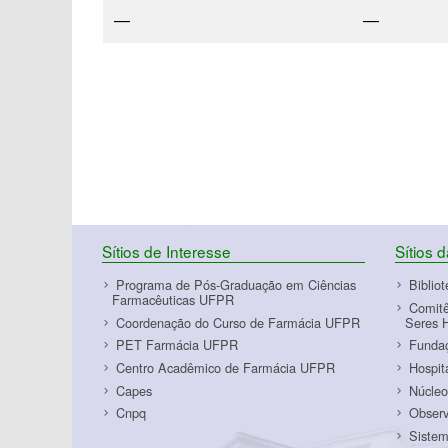
—
—
Sítios de Interesse
Sítios 
Programa de Pós-Graduação em Ciências
Biblio
Farmacêuticas UFPR
Comitê
Coordenação do Curso de Farmácia UFPR
Seres 
PET Farmácia UFPR
Funda
Centro Acadêmico de Farmácia UFPR
Hospit
Capes
Núcleo
Cnpq
Observ
Sistem