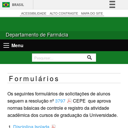
BRASIL
Simplifique!
ACESSIBILIDADE
ALTO CONTRASTE
MAPA DO SITE
Comunica BR
Participe
Departamento de Farmácia
Acesso à informação
Menu
Legislação
Canais
Formulários
Os seguintes formulários de solicitações de alunos
seguem a resolução nº
3797
CEPE que aprova
normas básicas de controle e registro da atividade
acadêmica dos cursos de graduação da Universidade.
Disciplina Isolada