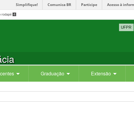
Simplifique!
Comunica BR
Participe
Acesso à infor
o rodapé
4
UFPR
cia
centes
Graduação
Extensão