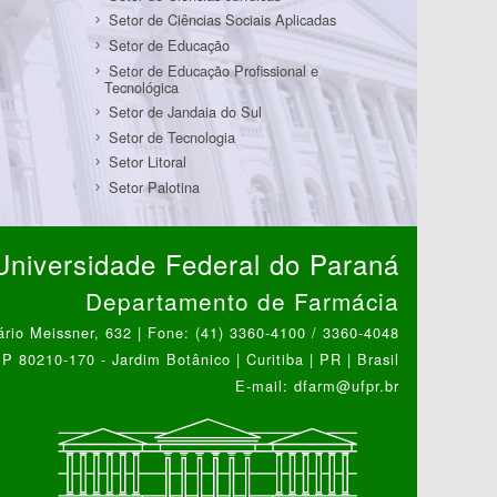
Setor de Ciências Sociais Aplicadas
Setor de Educação
Setor de Educação Profissional e
Tecnológica
Setor de Jandaia do Sul
Setor de Tecnologia
Setor Litoral
Setor Palotina
Universidade Federal do Paraná
Departamento de Farmácia
ário Meissner, 632 | Fone: (41) 3360-4100 / 3360-4048
P 80210-170 - Jardim Botânico | Curitiba | PR | Brasil
E-mail: dfarm@ufpr.br