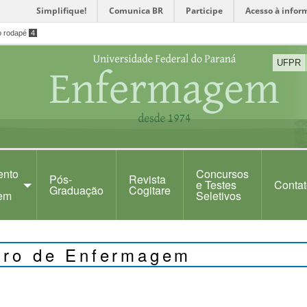
Simplifique!
Comunica BR
Participe
Acesso à infor
o rodapé
4
UFPR
ento
Concursos
Pós-
Revista
e Testes
Contat
Graduação
Cogitare
em
Seletivos
eiro de Enfermagem