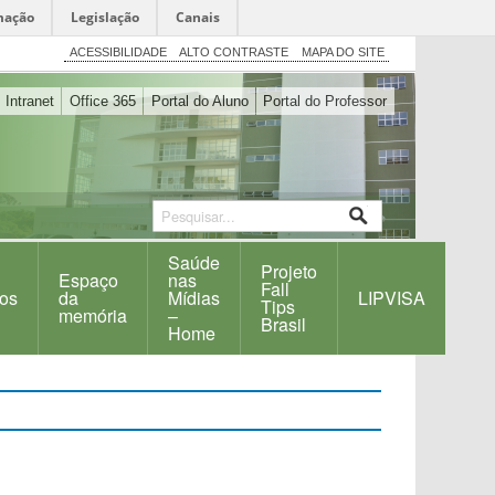
mação
Legislação
Canais
ACESSIBILIDADE
ALTO CONTRASTE
MAPA DO SITE
Intranet
Office 365
Portal do Aluno
Portal do Professor
Saúde
Projeto
Espaço
nas
Fall
os
da
Mídias
LIPVISA
Tips
memória
–
Brasil
Home