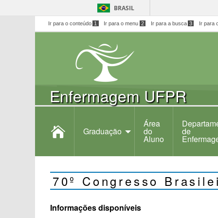
BRASIL
Ir para o conteúdo
1
Ir para o menu
2
Ir para a busca
3
Ir para 
Enfermagem UFPR
Área
Departam
Graduação
do
de
Aluno
Enfermag
70º Congresso Brasil
Informações disponíveis