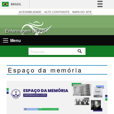
BRASIL
Simplifique!
ACESSIBILIDADE
ALTO CONTRASTE
MAPA DO SITE
Comunica BR
Participe
Enfermagem UFPR
Acesso à informação
Menu
Legislação
Canais
Espaço da memória