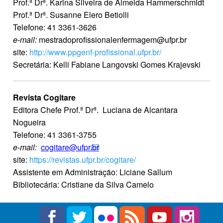
Prof.ª Drª. Karina Silveira de Almeida Hammerschmidt
Prof.ª Drª. Susanne Elero Betiolli
Telefone: 41 3361-3626
e-mail:
mestradoprofissionalenfermagem@ufpr.br
site:
http://www.ppgenf-profissional.ufpr.br/
Secretária: Kelli Fabiane Langovski Gomes Krajevski
Revista Cogitare
Editora Chefe Prof.ª Drª. Luciana de Alcantara
Nogueira
Telefone: 41 3361-3755
e-mail:
cogitare@ufpr.br
site:
https://revistas.ufpr.br/cogitare/
Assistente em Administração: Liciane Sallum
Bibliotecária: Cristiane da Silva Camelo