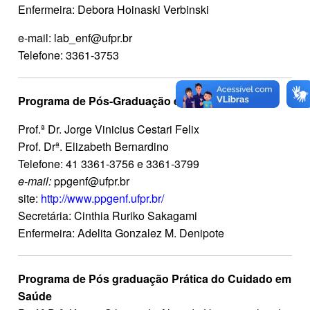
Enfermeira:
Debora Hoinaski Verbinski
e-mail: lab_enf@ufpr.br
Telefone: 3361-3753
Programa de Pós-Graduação em Enfermagem
Prof.ª Dr.
Jorge Vinicius Cestari Felix
Prof. Drª. Elizabeth Bernardino
Telefone: 41 3361-3756 e 3361-3799
e-mail:
ppgenf@ufpr.br
site:
http://www.ppgenf.ufpr.br/
Secretária: Cinthia Ruriko Sakagami
Enfermeira: Adelita Gonzalez M. Denipote
Programa de Pós graduação Prática do Cuidado em
Saúde