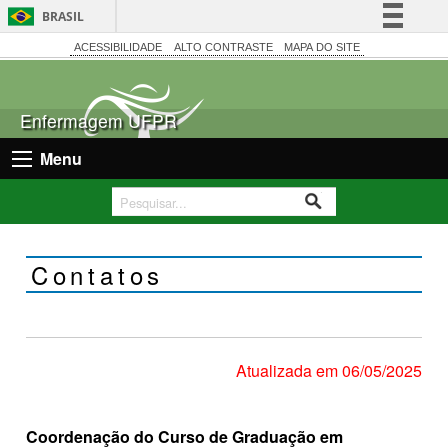
BRASIL
Simplifique!
ACESSIBILIDADE
ALTO CONTRASTE
MAPA DO SITE
Comunica BR
Participe
Enfermagem UFPR
Acesso à informação
Menu
Legislação
Canais
Contatos
Atualizada em 06/05/2025
Coordenação do Curso de Graduação em