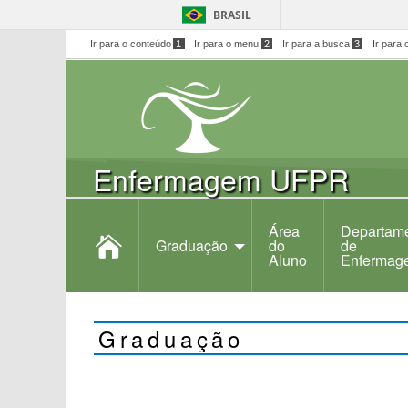
BRASIL
Ir para o conteúdo
1
Ir para o menu
2
Ir para a busca
3
Ir para 
Enfermagem UFPR
Área
Departam
Graduação
do
de
Aluno
Enfermag
Graduação