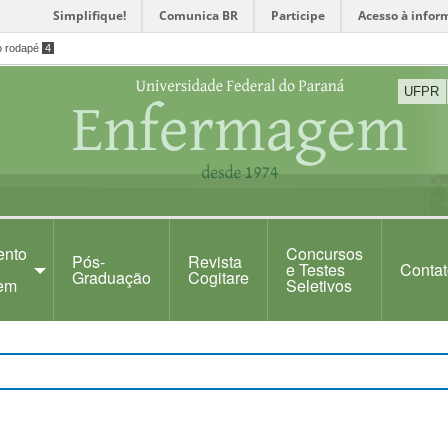
Simplifique!
Comunica BR
Participe
Acesso à infor
o rodapé
4
UFPR
ento
Concursos
Pós-
Revista
e Testes
Contat
Graduação
Cogitare
em
Seletivos