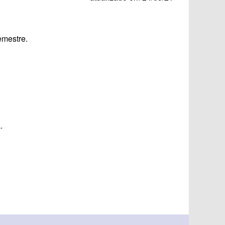
emestre.
.