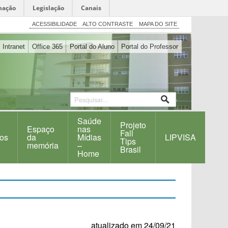
mação
Legislação
Canais
ACESSIBILIDADE
ALTO CONTRASTE
MAPA DO SITE
Intranet
Office 365
Portal do Aluno
Portal do Professor
Saúde
Projeto
Espaço
nas
Fall
os
da
Mídias
LIPVISA
Tips
memória
–
Brasil
Home
atualizado em 24/09/21