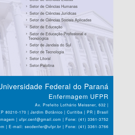
Setor de Ciências Humanas
Setor de Ciências Jurídicas
Setor de Ciências Sociais Aplicadas
Setor de Educação
Setor de Educação Profissional e
Tecnológica
Setor de Jandaia do Sul
Setor de Tecnologia
Setor Litoral
Setor Palotina
Universidade Federal do Paraná
Enfermagem UFPR
Av. Prefeito Lothário Meissner, 632 |
P 80210-170 | Jardim Botânico | Curitiba | PR | Brasil
magem | ufpr.cenf@gmail.com | Fone: (41) 3361-3752
 | E-mail: secdenfer@ufpr.br | Fone: (41) 3361-3766