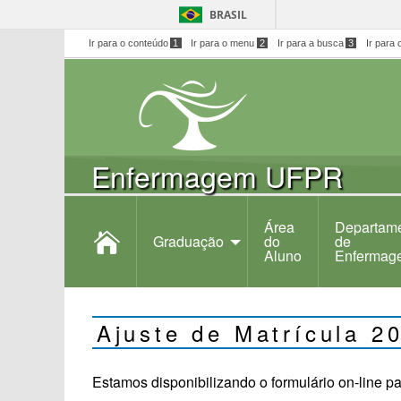
BRASIL
Ir para o conteúdo
1
Ir para o menu
2
Ir para a busca
3
Ir para 
Enfermagem UFPR
Área
Departam
Graduação
do
de
Aluno
Enfermag
Ajuste de Matrícula 2
Estamos disponibilizando o formulário on-line pa