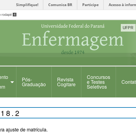
Simplifique!
Comunica BR
Participe
Acesso à infor
o rodapé
4
UFPR
ento
Concursos
Pós-
Revista
e Testes
Contat
Graduação
Cogitare
em
Seletivos
018.2
ra ajuste de matrícula.