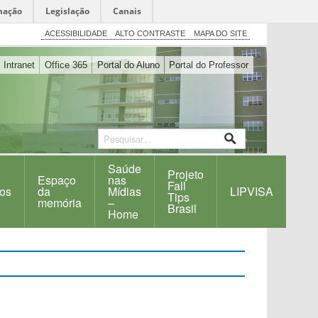
mação
Legislação
Canais
ACESSIBILIDADE
ALTO CONTRASTE
MAPA DO SITE
Intranet
Office 365
Portal do Aluno
Portal do Professor
Saúde
Projeto
Espaço
nas
Fall
os
da
Mídias
LIPVISA
Tips
memória
–
Brasil
Home