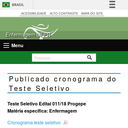
BRASIL
Simplifique!
ACESSIBILIDADE
ALTO CONTRASTE
MAPA DO SITE
Comunica BR
Participe
Enfermagem UFPR
Acesso à informação
Menu
Legislação
Canais
Publicado cronograma do
Teste Seletivo
Teste Seletivo Edital 011/18 Progepe
Matéria específica: Enfermagem
Cronograma teste seletivo