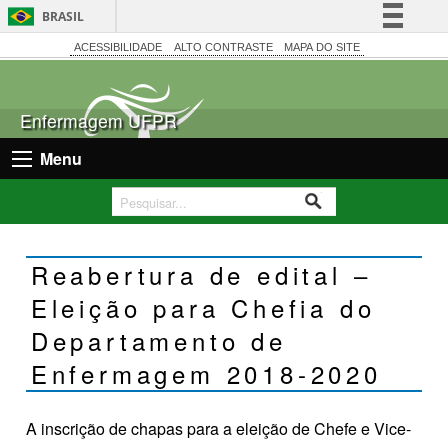
BRASIL
Simplifique!
ACESSIBILIDADE
ALTO CONTRASTE
MAPA DO SITE
Comunica BR
Participe
Enfermagem UFPR
Acesso à informação
Menu
Legislação
Canais
Reabertura de edital –
Eleição para Chefia do
Departamento de
Enfermagem 2018-2020
A inscrição de chapas para a eleição de Chefe e Vice-