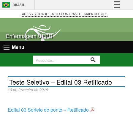
BRASIL
Simplifique!
ACESSIBILIDADE
ALTO CONTRASTE
MAPA DO SITE
Comunica BR
Participe
Enfermagem UFPR
Acesso à informação
Menu
Legislação
Canais
Teste Seletivo – Edital 03 Retificado
10 de fevereiro de 2018
Edital 03 Sorteio do ponto – Retificado