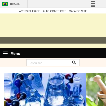
BRASIL
Simplifique!
ACESSIBILIDADE
ALTO CONTRASTE
MAPA DO SITE
Comunica BR
Participe
Acesso à informação
Legislação
Canais
Menu