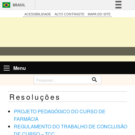
BRASIL
Simplifique!
ACESSIBILIDADE
ALTO CONTRASTE
MAPA DO SITE
Comunica BR
Participe
Acesso à informação
Legislação
Canais
Menu
Resoluções
PROJETO PEDAGÓGICO DO CURSO DE
FARMÁCIA
REGULAMENTO DO TRABALHO DE CONCLUSÃO
DE CURSO – TCC