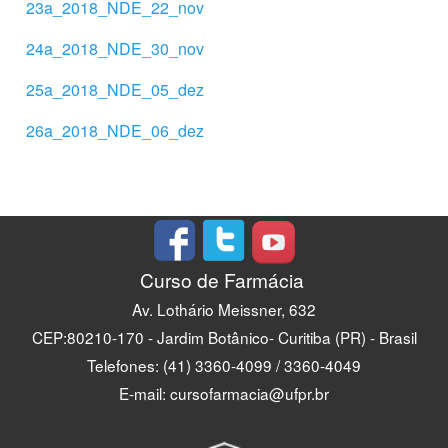
23a_2018_NDE_22_nov
24a_2018_NDE_30_nov
25a_2018_NDE_05_dez
26a_2018_NDE_06_dez
Curso de Farmácia
Av. Lothário Meissner, 632
CEP:80210-170 - Jardim Botânico- Curitiba (PR) - Brasil
Telefones: (41) 3360-4099 / 3360-4049
E-mail: cursofarmacia@ufpr.br