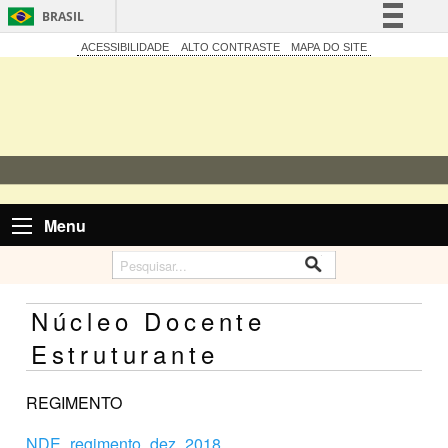
BRASIL
Simplifique!
ACESSIBILIDADE
ALTO CONTRASTE
MAPA DO SITE
Comunica BR
Participe
Acesso à informação
Legislação
Canais
Menu
Núcleo Docente
Estruturante
REGIMENTO
NDE_regimento_dez_2018