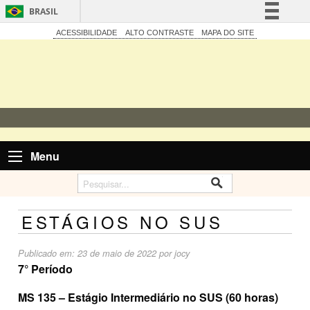
BRASIL
Simplifique!
ACESSIBILIDADE
ALTO CONTRASTE
MAPA DO SITE
Comunica BR
Participe
Acesso à informação
Legislação
Canais
Menu
ESTÁGIOS NO SUS
Publicado em:
23 de maio de 2022
por
jocy
7° Período
MS 135 – Estágio Intermediário no SUS (60 horas)