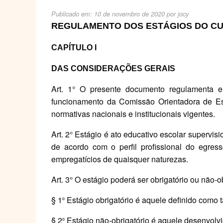
Publicado em:
10 de novembro de 2020
por
jocy
REGULAMENTO DOS ESTÁGIOS DO CU
CAPÍTULO
I
DAS
CONSIDERAÇÕES
GERAIS
Art. 1° O presente documento regulamenta e d
funcionamento da Comissão Orientadora de E
normativas nacionais e institucionais vigentes.
Art. 2° Estágio é ato educativo escolar supervis
de acordo com o perfil profissional do egres
empregatícios de quaisquer naturezas.
Art. 3° O estágio poderá ser obrigatório ou não-ob
§ 1
Estágio obrigatório é aquele definido como t
o
§ 2
Estágio não-obrigatório é aquele desenvolvid
o