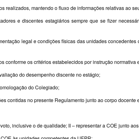
órios realizados, mantendo o fluxo de informações relativas a
tadores e discentes estagiários sempre que se fizer necess
mentação legal e condições físicas das unidades concedentes d
 conforme os critérios estabelecidos por instrução normativa e
valiação do desempenho discente no estágio;
homologação do Colegiado;
ções contidas no presente Regulamento junto ao corpo docente e
 a voto, inclusive o de qualidade; II – representar a COE junto
da COE às unidades competentes da UFPR;