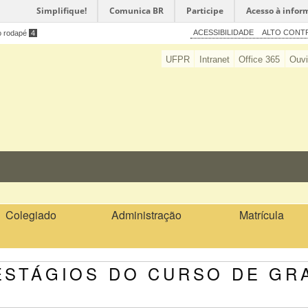
Simplifique!
Comunica BR
Participe
Acesso à infor
ACESSIBILIDADE
ALTO CONT
o rodapé
4
UFPR
Intranet
Office 365
Ouvi
Colegiado
Administração
Matrícula
ESTÁGIOS DO CURSO DE GR