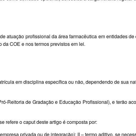
e atuação profissional da área farmacêutica em entidades de di
 da COE e nos termos previstos em lei.
atrícula em disciplina específica ou não, dependendo de sua n
-Reitoria de Gradação e Educação Profissional), e terão a
e refere o caput deste artigo é composta por:
presa privada ou de integração); II – termo aditivo, se necess