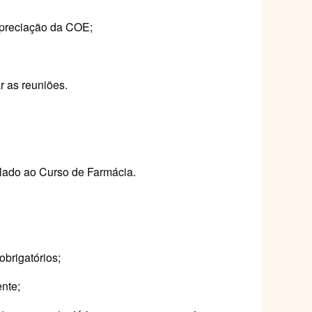
apreciação da COE;
r as reuniões.
culado ao Curso de Farmácia.
obrigatórios;
nte;