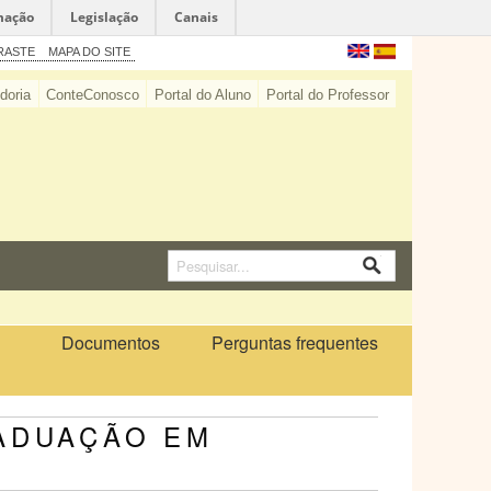
mação
Legislação
Canais
RASTE
MAPA DO SITE
doria
ConteConosco
Portal do Aluno
Portal do Professor
Documentos
Perguntas frequentes
ADUAÇÃO EM