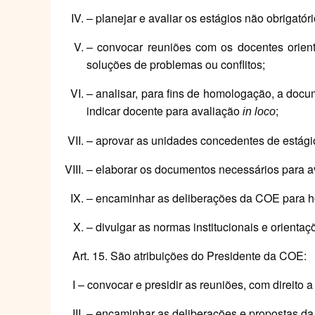
– planejar e avaliar os estágios não obrigat
– convocar reuniões com os docentes orien
soluções de problemas ou conflitos;
– analisar, para fins de homologação, a docu
indicar docente para avaliação
;
in loco
– aprovar as unidades concedentes de estágios
– elaborar os documentos necessários para a
– encaminhar as deliberações da COE para 
– divulgar as normas institucionais e orienta
Art. 15. São atribuições do Presidente da COE:
I – convocar e presidir as reuniões, com direito
– encaminhar as deliberações e propostas 