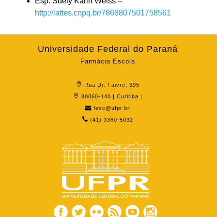
Esp. Suély Karin Weiss –
http://lattes.cnpq.br/7868807501758561
Universidade Federal do Paraná
Farmácia Escola
Rua Dr. Faivre, 395
80060-140 | Curitiba |
fesc@ufpr.br
(41) 3360-5032