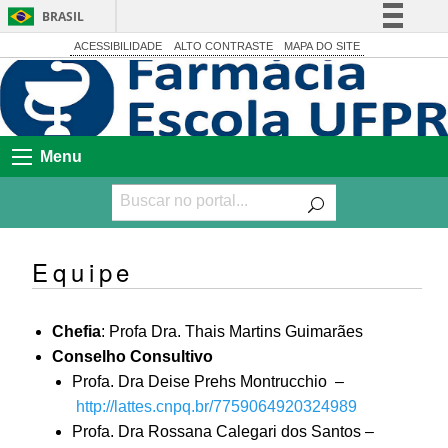
BRASIL
Simplifique!
ACESSIBILIDADE
ALTO CONTRASTE
MAPA DO SITE
Comunica BR
Participe
Acesso à informação
Menu
Legislação
Canais
Equipe
Chefia
: Profa Dra. Thais Martins Guimarães
Conselho Consultivo
Profa. Dra Deise Prehs Montrucchio –
http://lattes.cnpq.br/7759064920324989
Profa. Dra Rossana Calegari dos Santos –