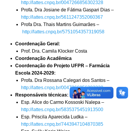
http://lattes.cnpq.br/0047266856302328
Profa. Dra Josiane de Fátima Gaspari Dias –
http://lattes.cnpq.br/5611247352060367
Profa Dra. Thais Martins Guimarães –
http://lattes.cnpq.br/5751054357319058
Coordenação Geral:
Prof. Dra. Camila Klocker Costa
Coordenação Acadêmica
Coordenação do Projeto UFPR – Farmácia
Escola 2024-2029:
Profa. Dra Rossana Calegari dos Santos –
http://lattes.cnpq.br/0047266856302328
Responsáveis técnicas:
Esp. Alice do Carmo Kossoski Nalepa –
http://lattes.cnpq.br/5835375451913500
Esp. Priscila Aparecida Ludka –
http://lattes.cnpq.br/7443947104870385