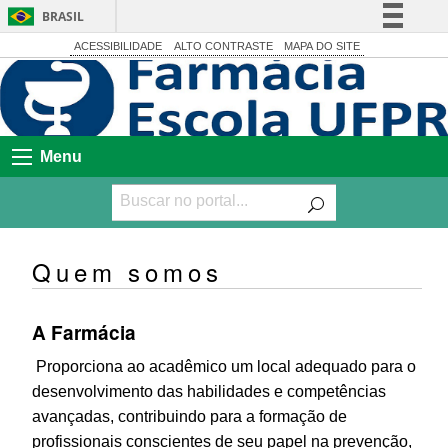
BRASIL
Simplifique!
ACESSIBILIDADE
ALTO CONTRASTE
MAPA DO SITE
Comunica BR
Participe
Acesso à informação
Menu
Legislação
Canais
Quem somos
A Farmácia
Proporciona ao acadêmico um local adequado para o
desenvolvimento das habilidades e competências
avançadas, contribuindo para a formação de
profissionais conscientes de seu papel na prevenção,