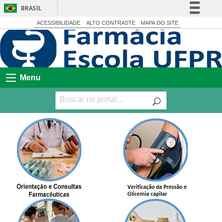
BRASIL
Simplifique!
ACESSIBILIDADE
ALTO CONTRASTE
MAPA DO SITE
Comunica BR
Participe
Acesso à informação
Menu
Legislação
Canais