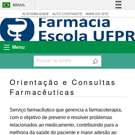
BRASIL
Simplifique!
ACESSIBILIDADE
ALTO CONTRASTE
MAPA DO SITE
Comunica BR
Participe
Acesso à informação
Menu
Legislação
Canais
Orientação e Consultas
Farmacêuticas
Serviço farmacêutico que gerencia a farmacoterapia,
com o objetivo de prevenir e resolver problemas
relacionados ao medicamento, contribuindo para a
melhoria da saúde do paciente e maior adesão ao