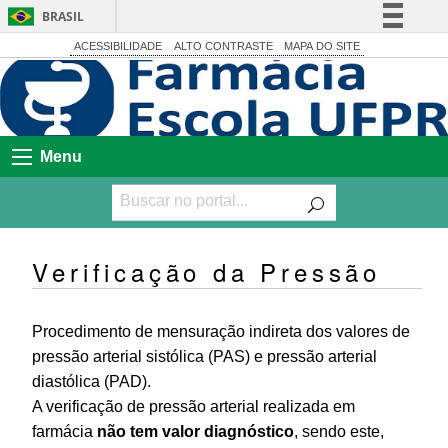
BRASIL
Simplifique!
ACESSIBILIDADE
ALTO CONTRASTE
MAPA DO SITE
Comunica BR
Participe
Acesso à informação
Menu
Legislação
Canais
Verificação da Pressão
Procedimento de mensuração indireta dos valores de
pressão arterial sistólica (PAS) e pressão arterial
diastólica (PAD).
A verificação de pressão arterial realizada em
farmácia
não tem valor diagnóstico
, sendo este,