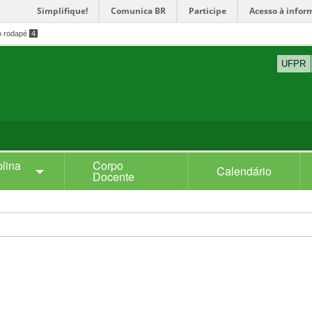
Simplifique!
Comunica BR
Participe
Acesso à infor
o rodapé
4
UFPR
plina
Corpo
Calendário
Docente