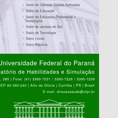
Setor de Ciências Sociais Aplicadas
Setor de Educação
Setor de Educação Profissional e
Tecnológica
Setor de Jandaia do Sul
Setor de Tecnologia
Setor Litoral
Setor Palotina
Universidade Federal do Paraná
atório de Habilidades e Simulação
 285 | Fone: (41) 3360-7231 / 3360-7229 / 3360-7209
EP 80.060-240 | Alto da Glória | Curitiba | PR | Brasil
E-mail: direcaosaude@ufpr.br