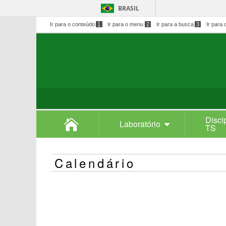
BRASIL
Ir para o conteúdo
1
Ir para o menu
2
Ir para a busca
3
Ir para 
Disci
Laboratório
TS
Calendário