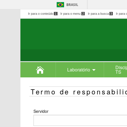
BRASIL
Ir para o conteúdo
1
Ir para o menu
2
Ir para a busca
3
Ir para 
Disci
Laboratório
TS
Termo de responsabili
Servidor