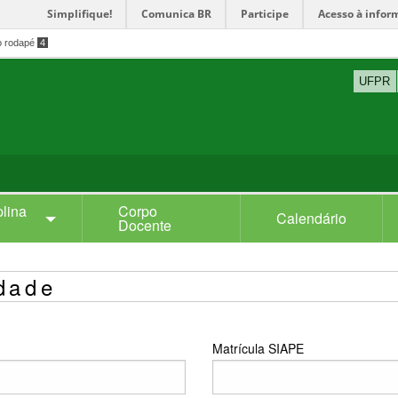
Simplifique!
Comunica BR
Participe
Acesso à infor
o rodapé
4
UFPR
plina
Corpo
Calendário
Docente
dade
Matrícula SIAPE