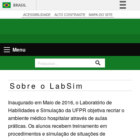
BRASIL
Simplifique!
ACESSIBILIDADE
ALTO CONTRASTE
MAPA DO SITE
Comunica BR
Participe
Acesso à informação
Menu
Legislação
Canais
Sobre o LabSim
Inaugurado em Maio de 2016, o Laboratório de
Habilidades e Simulação da UFPR objetiva recriar o
ambiente médico hospitalar através de aulas
práticas. Os alunos recebem treinamento em
procedimentos e simulação de situações de