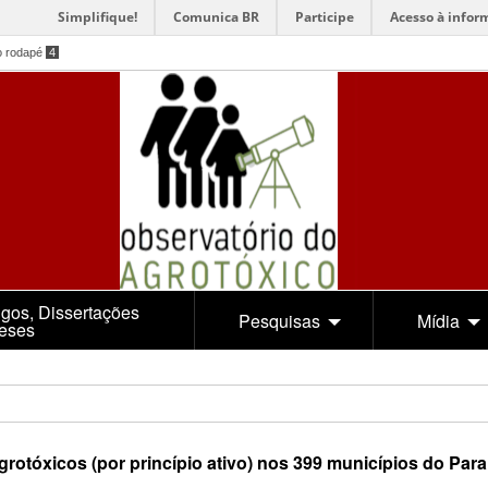
Simplifique!
Comunica BR
Participe
Acesso à infor
o rodapé
4
igos, Dissertações
Pesquisas
Mídia
Teses
óxicos (por princípio ativo) nos 399 municípios do Paran