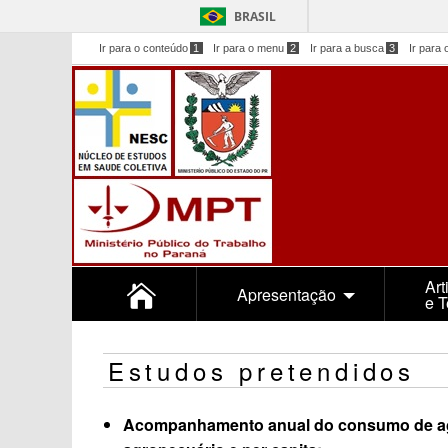
BRASIL
Ir para o conteúdo
1
Ir para o menu
2
Ir para a busca
3
Ir para 
Art
Apresentação
e 
Estudos pretendidos
Acompanhamento anual do consumo de agrot