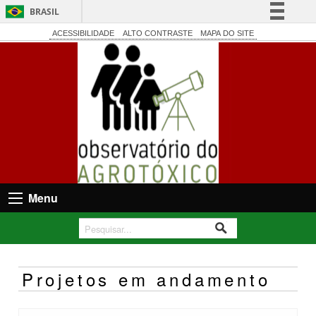
BRASIL
Simplifique!
ACESSIBILIDADE
ALTO CONTRASTE
MAPA DO SITE
Comunica BR
Participe
Acesso à informação
Legislação
Canais
Menu
Projetos em andamento