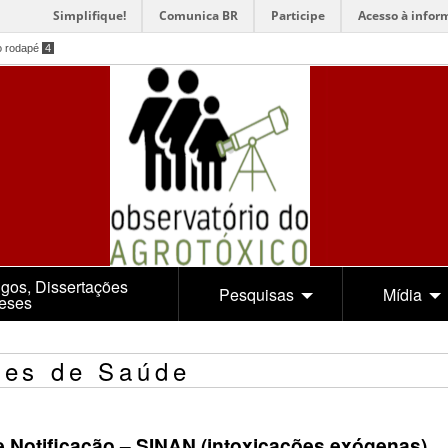
Simplifique!
Comunica BR
Participe
Acesso à infor
o rodapé
4
igos, Dissertações
Pesquisas
Mídia
Teses
ões de Saúde
 Notificação – SINAN (i
ntoxicações exógenas)