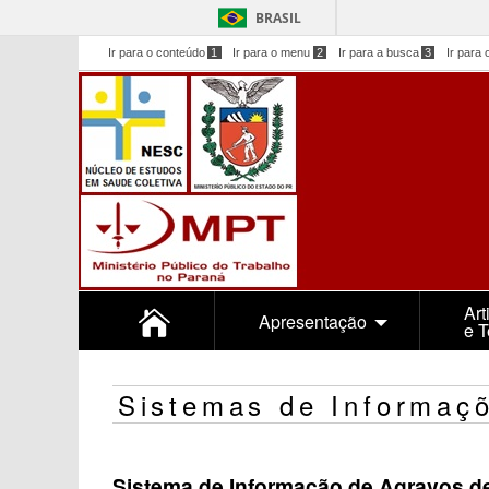
BRASIL
Ir para o conteúdo
1
Ir para o menu
2
Ir para a busca
3
Ir para 
Art
Apresentação
e 
Sistemas de Informaç
Sistema de Informação de Agravos de