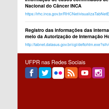
Nacional do Câncer INCA
https://irhc.inca.gov.br/RHCNet/visualizaTabNetE
Registro das informações das interna
meio da Autorização de Internação Ho
http://tabnet.datasus.gov.br/cgi/deftohtm.exe?sih/
UFPR nas Redes Sociais