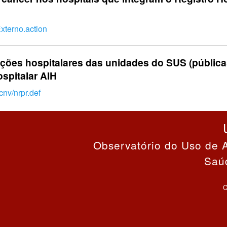
xterno.action
ções hospitalares das unidades do SUS (públicas
spitalar AIH
cnv/nrpr.def
Observatório do Uso de 
Saú
C