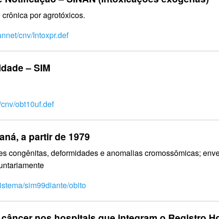
 crônica por agrotóxicos.
annet/cnv/Intoxpr.def
idade – SIM
/cnv/obt10uf.def
ná, a partir de 1979
ões congênitas, deformidades e anomalias cromossômicas; env
untariamente
sistema/sim99diante/obito
âncer nos hospitais que integram o Registro Hos