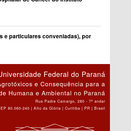
 e particulares conveniadas), por
Universidade Federal do Paraná
Agrotóxicos e Consequência para a
de Humana e Ambiental no Paraná
Rua Padre Camargo, 280 - 7º andar
EP 80.060-240 | Alto da Glória | Curitiba | PR | Brasil