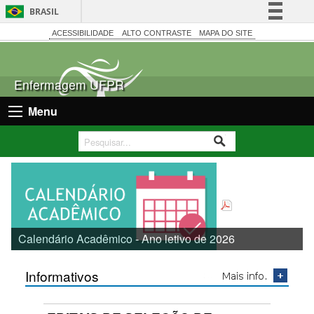
BRASIL
Simplifique!
ACESSIBILIDADE
ALTO CONTRASTE
MAPA DO SITE
Comunica BR
Participe
Enfermagem UFPR
Acesso à informação
Menu
Legislação
Canais
Calendário Acadêmico - Ano letivo de 2026
Informativos