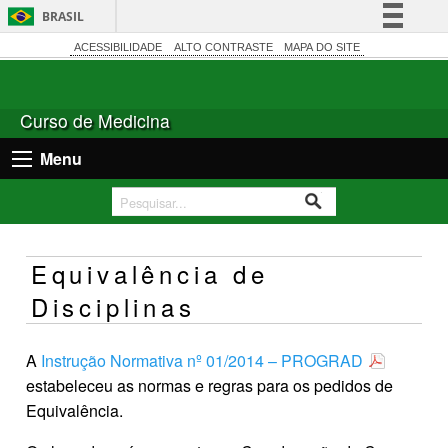
BRASIL
Simplifique!
ACESSIBILIDADE
ALTO CONTRASTE
MAPA DO SITE
Comunica BR
Participe
Curso de Medicina
Acesso à informação
Menu
Legislação
Canais
Equivalência de
Disciplinas
A
Instrução Normativa nº 01/2014 – PROGRAD
estabeleceu as normas e regras para os pedidos de
Equivalência.