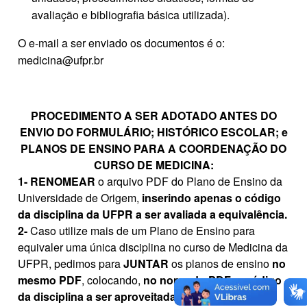
avaliação e bibliografia básica utilizada).
O e-mail a ser enviado os documentos é o:
medicina@ufpr.br
PROCEDIMENTO A SER ADOTADO ANTES DO
ENVIO DO FORMULÁRIO; HISTÓRICO ESCOLAR; e
PLANOS DE ENSINO PARA A COORDENAÇÃO DO
CURSO DE MEDICINA:
1-
RENOMEAR
o arquivo PDF do Plano de Ensino da
Universidade de Origem,
inserindo apenas o código
da disciplina da UFPR a ser avaliada a equivalência.
2-
Caso utilize mais de um Plano de Ensino para
equivaler uma única disciplina no curso de Medicina da
UFPR, pedimos para
JUNTAR
os planos de ensino
no
mesmo
PDF
, colocando,
no nome do PDF, o código
da disciplina a ser aproveitada na UFPR
.