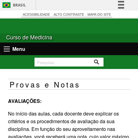
BRASIL
Simplifique!
ACESSIBILIDADE
ALTO CONTRASTE
MAPA DO SITE
Comunica BR
Participe
Curso de Medicina
Acesso à informação
Menu
Legislação
Canais
Provas e Notas
AVALIAÇÕES:
No início das aulas, cada docente deve explicar os
critérios e os procedimentos de avaliação da sua
disciplina. Em função do seu aproveitamento nas
avaliações, você receberá uma nota, cujo valor máximo