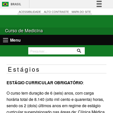
BRASIL
Simplifique!
ACESSIBILIDADE
ALTO CONTRASTE
MAPA DO SITE
Comunica BR
Participe
Curso de Medicina
Acesso à informação
Menu
Legislação
Canais
Estágios
ESTÁGIO CURRICULAR OBRIGATÓRIO
:
O curso tem duração de 6 (seis) anos, com carga
horária total de 8.140 (oito mil cento e quarenta) horas,
sendo os 2 (dois) últimos anos em regime de estágio
curricular supervisionado nas áreas de: Clínica Médica,