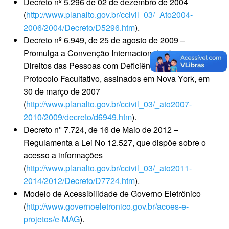
Decreto nº 5.296 de 02 de dezembro de 2004
(
http://www.planalto.gov.br/ccivil_03/_Ato2004-
2006/2004/Decreto/D5296.htm
).
Decreto nº 6.949, de 25 de agosto de 2009 –
Promulga a Convenção Internacional sobre os
Direitos das Pessoas com Deficiência e seu
Protocolo Facultativo, assinados em Nova York, em
30 de março de 2007
(
http://www.planalto.gov.br/ccivil_03/_ato2007-
2010/2009/decreto/d6949.htm
).
Decreto nº 7.724, de 16 de Maio de 2012 –
Regulamenta a Lei No 12.527, que dispõe sobre o
acesso a informações
(
http://www.planalto.gov.br/ccivil_03/_ato2011-
2014/2012/Decreto/D7724.htm
).
Modelo de Acessibilidade de Governo Eletrônico
(
http://www.governoeletronico.gov.br/acoes-e-
projetos/e-MAG
).