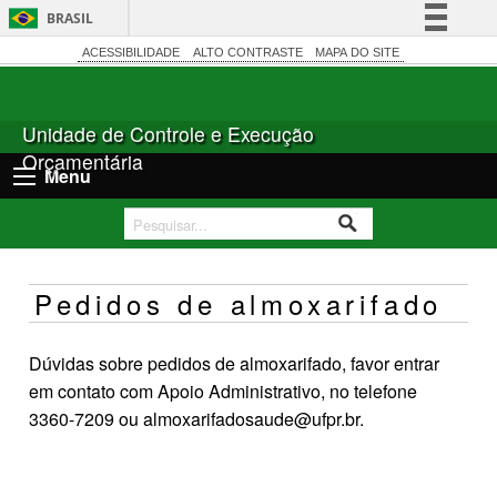
BRASIL
Simplifique!
ACESSIBILIDADE
ALTO CONTRASTE
MAPA DO SITE
Comunica BR
Participe
Unidade de Controle e Execução
Acesso à informação
Orçamentária
Menu
Legislação
Canais
Pedidos de almoxarifado
Dúvidas sobre pedidos de almoxarifado, favor entrar
em contato com Apoio Administrativo, no telefone
3360-7209 ou almoxarifadosaude@ufpr.br.