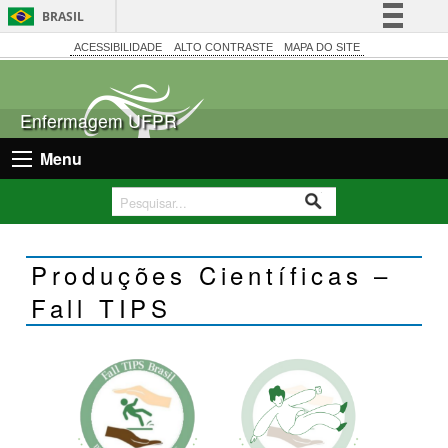
BRASIL
Simplifique!
ACESSIBILIDADE
ALTO CONTRASTE
MAPA DO SITE
Comunica BR
Participe
Enfermagem UFPR
Acesso à informação
Menu
Legislação
Canais
Produções Científicas –
Fall TIPS